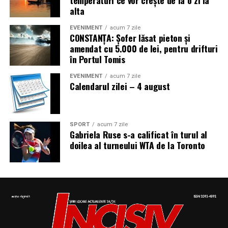
temperaturi ce vor crește de la o zi la
alta
EVENIMENT
acum 7 zile
CONSTANȚA: Șofer lăsat pieton și
amendat cu 5.000 de lei, pentru drifturi
în Portul Tomis
EVENIMENT
acum 7 zile
Calendarul zilei – 4 august
SPORT
acum 7 zile
Gabriela Ruse s-a calificat în turul al
doilea al turneului WTA de la Toronto