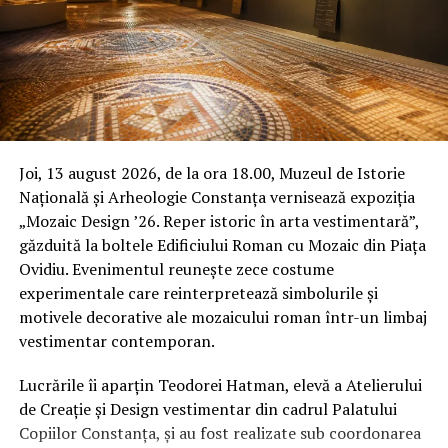
în clasamentul general U18 și locul III la U16. Aceste
rezultate confirmă dezvoltarea echilibrată a ju-jitsu-ului
românesc la nivel de club și lot național. Trei arbitri
români — Ioana Peiculeasa, Răzvan Iacob și Ioana Grosu
— au oficiat în cadrul competiției, semn al recunoașterii
internaționale a arbitrajului românesc.
Joi, 13 august 2026, de la ora 18.00, Muzeul de Istorie
Petre Bulmagă, președintele Federației Române de Arte
Națională și Arheologie Constanța vernisează expoziția
Marțiale, a subliniat că performanțele de la Abu Dhabi
„Mozaic Design ’26. Reper istoric în arta vestimentară”,
sunt meritul întregii echipe: „Rezultatele obținute de
găzduită la boltele Edificiului Roman cu Mozaic din Piața
sportivii noștri la toate categoriile de vârstă, precum și
Ovidiu. Evenimentul reunește zece costume
clasamentele și trofeele obținute în competiția pe
experimentale care reinterpretează simbolurile și
națiuni sunt meritul unei întregi echipe: sportivi,
motivele decorative ale mozaicului roman într-un limbaj
antrenori, cluburi și colaboratori. Aceste performanțe
vestimentar contemporan.
ne motivează să continuăm investiția în dezvoltarea Ju-
Jitsu-ului românesc și în susținerea noilor generații de
Lucrările îi aparțin Teodorei Hatman, elevă a Atelierului
sportivi.”
de Creație și Design vestimentar din cadrul Palatului
Copiilor Constanța, și au fost realizate sub coordonarea