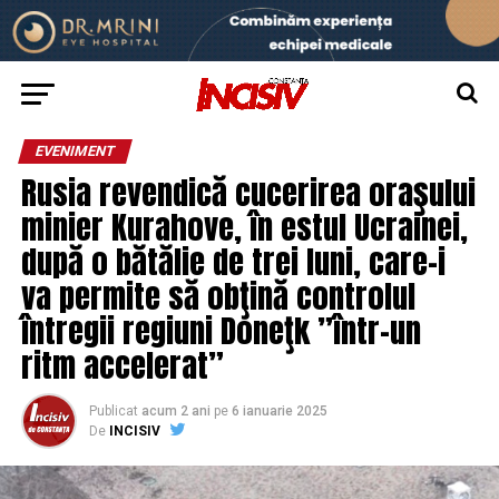
EVENIMENT
Rusia revendică cucerirea oraşului
minier Kurahove, în estul Ucrainei,
după o bătălie de trei luni, care-i
va permite să obţină controlul
întregii regiuni Doneţk ”într-un
ritm accelerat”
Publicat
acum 2 ani
pe
6 ianuarie 2025
De
INCISIV