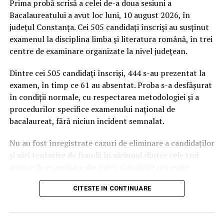
Prima probă scrisă a celei de-a doua sesiuni a
dumneavoastră personale. Dacă reprezentaţi o instituţie
Bacalaureatului a avut loc luni, 10 august 2026, în
media sau o companie şi doriţi un acord pentru
județul Constanța. Cei 505 candidați înscriși au susținut
republicarea articolelor noastre, va rugăm să ne
examenul la disciplina limba și literatura română, în trei
trimiteţi un mail pe adresa
centre de examinare organizate la nivel județean.
contact@incisivdeconstanta.ro
.
Dintre cei 505 candidați înscriși, 444 s-au prezentat la
ARTICOLE PE ACEIASI TEMA:
examen, în timp ce 61 au absentat. Proba s-a desfășurat
în condiții normale, cu respectarea metodologiei și a
URMATORUL
Minoră de 15 ani din Tulcea, dată dispărută
procedurilor specifice examenului național de
bacalaureat, fără niciun incident semnalat.
NU RATATI
Marius Lulea, prim-vicepreşedinte AUR: Coaliţia toxică
PSD-PNL-UDMR vrea să suspende drepturile
Nu au fost înregistrate cazuri de eliminare a candidaților
fundamentale ale românilor pe termen nedeterminat /
și nici tentative de fraudă în niciunul dintre cele trei
Pe 12 ianuarie, organizăm cel mai mare protest, pentru
centre de examinare din județ. Condițiile necesare
reluarea alegerilor
desfășurării corespunzătoare a probei au fost asigurate
CITESTE IN CONTINUARE
pe tot parcursul zilei.
Sesiunea continuă marți cu proba obligatorie a