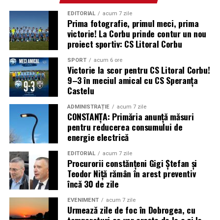
EDITORIAL
acum 7 zile
Prima fotografie, primul meci, prima
victorie! La Corbu prinde contur un nou
proiect sportiv: CS Litoral Corbu
SPORT
acum 6 ore
Victorie la scor pentru CS Litoral Corbu!
9–3 în meciul amical cu CS Speranța
Castelu
ADMINISTRAȚIE
acum 7 zile
CONSTANȚA: Primăria anunță măsuri
pentru reducerea consumului de
energie electrică
EDITORIAL
acum 7 zile
Procurorii constănțeni Gigi Ștefan și
Teodor Niță rămân în arest preventiv
încă 30 de zile
EVENIMENT
acum 7 zile
Urmează zile de foc în Dobrogea, cu