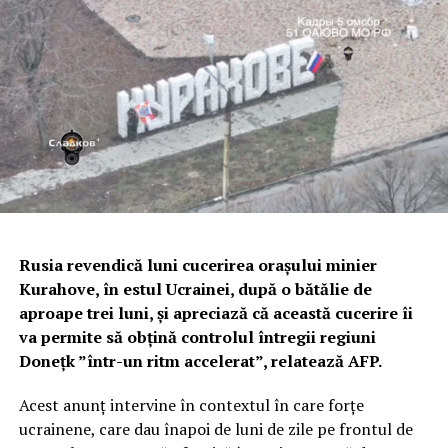
Rusia revendică luni cucerirea oraşului minier
Kurahove, în estul Ucrainei, după o bătălie de
aproape trei luni, şi apreciază că această cucerire îi
va permite să obţină controlul întregii regiuni
Doneţk ”într-un ritm accelerat”, relatează AFP.
Acest anunţ intervine în contextul în care forţe
ucrainene, care dau înapoi de luni de zile pe frontul de