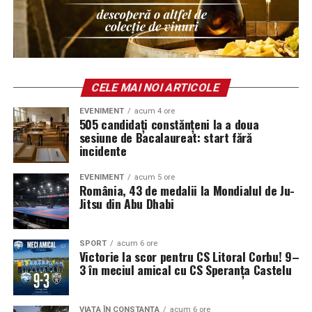
CELE MAI NOI ARTICOLE
EVENIMENT
acum 4 ore
505 candidați constănțeni la a doua
sesiune de Bacalaureat: start fără
incidente
EVENIMENT
acum 5 ore
România, 43 de medalii la Mondialul de Ju-
Jitsu din Abu Dhabi
SPORT
acum 6 ore
Victorie la scor pentru CS Litoral Corbu! 9–
3 în meciul amical cu CS Speranța Castelu
VIAȚA ÎN CONSTANȚA
acum 6 ore