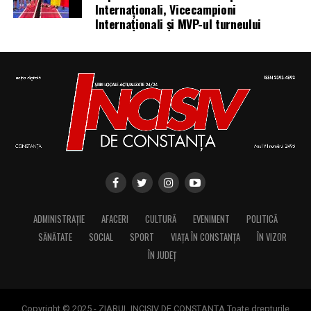
Internaționali, Vicecampioni
Internaționali și MVP-ul turneului
ADMINISTRAȚIE
AFACERI
CULTURĂ
EVENIMENT
POLITICĂ
SĂNĂTATE
SOCIAL
SPORT
VIAȚA ÎN CONSTANȚA
ÎN VIZOR
ÎN JUDEȚ
Copyright © 2025 - ZIARUL INCISIV DE CONSTANTA Toate drepturile