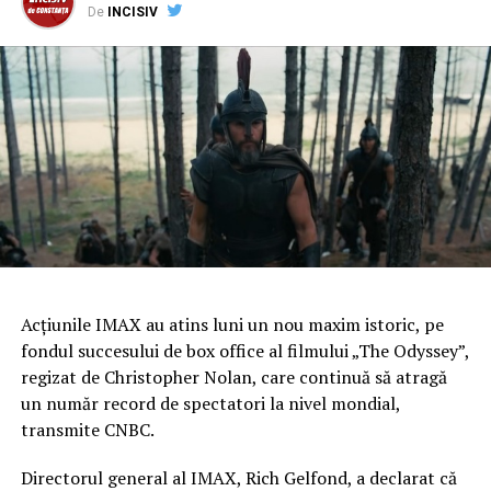
De
INCISIV
Abordarea disruptive înseamnă integrarea diferitelor
tactici digitale într-o strategie unitară. Nu mai vorbim
doar de SEO tehnic sau de conținut, ci de o combinație
inteligentă între optimizare on-page, marketing de
conținut, automatizare și inteligență artificială. DMM nu
se rezumă la strategii pe termen scurt. Prin analiză
continuă și ajustare a tacticilor, această abordare
asigură o creștere constantă a vizibilității și a
conversiilor.
De ce să alegi metode
Acţiunile IMAX au atins luni un nou maxim istoric, pe
disruptive?
fondul succesului de box office al filmului „The Odyssey”,
regizat de Christopher Nolan, care continuă să atragă
Dacă vrei să ai succes în mediul digital, trebuie să ieși din
un număr record de spectatori la nivel mondial,
tipare. O agenție SEO disruptive îți oferă instrumentele
transmite CNBC.
cu care poți să depășești limitele impuse de metodele
tradiționale și să adopți o strategie bazată pe inovație și
Directorul general al IMAX, Rich Gelfond, a declarat că