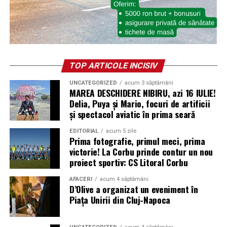
TOP ARTICOLE INCISIV
UNCATEGORIZED
acum 3 săptămâni
MAREA DESCHIDERE NIBIRU, azi 16 IULIE!
Delia, Puya și Mario, focuri de artificii
și spectacol aviatic în prima seară
EDITORIAL
acum 5 zile
Prima fotografie, primul meci, prima
victorie! La Corbu prinde contur un nou
proiect sportiv: CS Litoral Corbu
AFACERI
acum 4 săptămâni
D’Olive a organizat un eveniment în
Piața Unirii din Cluj-Napoca