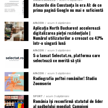
UNCATEGORIZED
acum 4 săptămâni
Afacerile din Constanța în era AI: de ce
prima pagină Google nu mai e suficientă
AFACERI
acum 4 săptămâni
Aplicația North Bucharest accelerează
digitalizarea pieței rezidențiale |
Numărul utilizatorilor a crescut cu 42%
într-o singură lună
AFACERI
acum 3 săptămâni
S-a lansat Selectat.ro, platforma care
selectează ce merită să știi
AFACERI
acum 3 săptămâni
Radiografia poftei românilor! Studiu
Zoomserie
SPORT
acum 3 săptămâni
România își reconfirmă statutul de lider
al padbolului mondial: Campioni