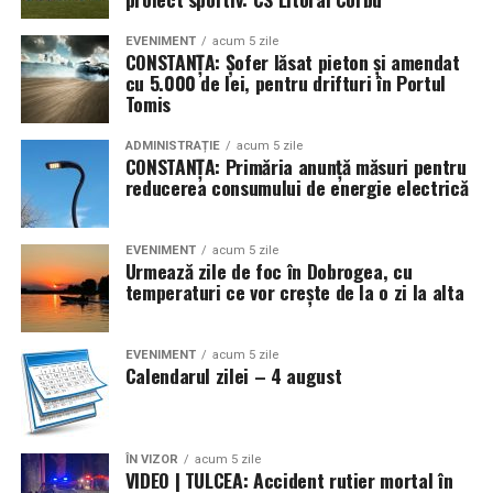
Tropic Thunder
– vacanța într-o sticlă
EVENIMENT
acum 5 zile
CONSTANȚA: Șofer lăsat pieton și amendat
Pentru cei care preferă parfumurile mai calde și
cu 5.000 de lei, pentru drifturi în Portul
senzuale, Tropic Thunder propune o atmosferă complet
Tomis
diferită.
ADMINISTRAȚIE
acum 5 zile
CONSTANȚA: Primăria anunță măsuri pentru
Smochina coaptă, laptele de cocos și lemnul de santal
reducerea consumului de energie electrică
construiesc o compoziție inspirată de zilele petrecute la
soare și de energia destinațiilor tropicale. Este un
parfum care îmbină prospețimea fructelor cu confortul
EVENIMENT
acum 5 zile
Urmează zile de foc în Dobrogea, cu
notelor cremoase și lemnoase, fiind ideal pentru serile
temperaturi ce vor crește de la o zi la alta
de vară.
Parfumuri create fără limite
EVENIMENT
acum 5 zile
Calendarul zilei – 4 august
Atât
La La Lime
, cât și
Tropic Thunder
fac parte din
Top
Scents
, prima colecție Oriflame inspirată din parfumeria
de nișă.
ÎN VIZOR
acum 5 zile
VIDEO | TULCEA: Accident rutier mortal în