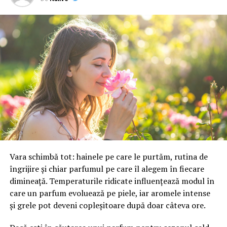
până în luna septembrie. La nivel mondial există doar 41
de cinematografe capabile să proiecteze acest format,
dintre care 25 sunt în Statele Unite.
Acţiunile IMAX au crescut cu aproximativ 6% luni şi au
depăşit pentru prima dată pragul de 50 de dolari.
Titlurile companiei sunt în urcare cu 38% de la
începutul anului şi şi-au dublat valoarea în ultimele 12
luni.
Gelfond a declarat că IMAX rămâne deschisă analizării
unor eventuale oferte de preluare, însă a subliniat că
societatea traversează cea mai bună perioadă din istoria
Vara schimbă tot: hainele pe care le purtăm, rutina de
sa. transmite CNBC.
îngrijire și chiar parfumul pe care îl alegem în fiecare
dimineață. Temperaturile ridicate influențează modul în
care un parfum evoluează pe piele, iar aromele intense
și grele pot deveni copleșitoare după doar câteva ore.