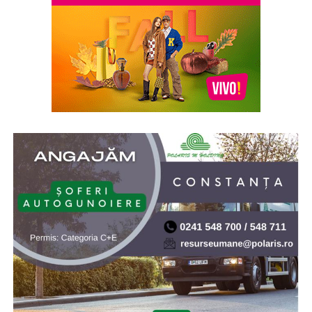
de smochină, cocos și lemn de santal sunt perfecte
pentru serile de vară.
Indiferent de preferințe, sezonul cald este momentul
ideal să experimentezi și să descoperi parfumuri
inspirate din universul parfumeriei de nișă. Iar
colecția
Top Scents
de la Oriflame demonstrează că
ingredientele premium, creativitatea și accesibilitatea
pot exista în aceeași sticlă.
(Advertorial)