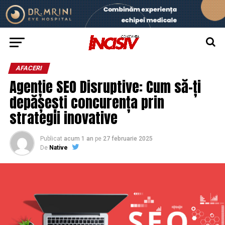
AFACERI
Agenție SEO Disruptive: Cum să-ți
depășești concurența prin
strategii inovative
Publicat
acum 1 an
pe
27 februarie 2025
De
Native