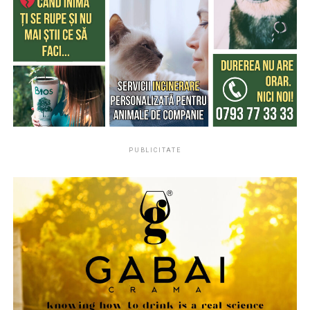
Ingrediente precum smochina, laptele de cocos sau
lemnul de santal creează parfumuri solare, relaxate și
confortabile, perfecte pentru serile de vară.
De ce parfumul miroase diferit vara?
Căldura intensifică evaporarea parfumului și poate
modifica felul în care acesta este perceput. De aceea,
aceeași creație poate avea un miros diferit iarna față de
PUBLICITATE
vară.
Parfumurile echilibrate, construite pe contraste între
prospețime și note de bază persistente, tind să evolueze
mai armonios pe piele în sezonul cald.
Două parfumuri inspirate de vară și de parfumeria
de nișă
Pornind de la această tendință, Oriflame completează