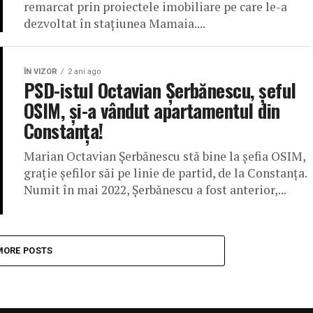
remarcat prin proiectele imobiliare pe care le-a
dezvoltat în stațiunea Mamaia....
ÎN VIZOR
2 ani ago
PSD-istul Octavian Șerbănescu, șeful
OSIM, și-a vândut apartamentul din
Constanța!
Marian Octavian Șerbănescu stă bine la șefia OSIM,
grație șefilor săi pe linie de partid, de la Constanța.
Numit în mai 2022, Șerbănescu a fost anterior,...
MORE POSTS