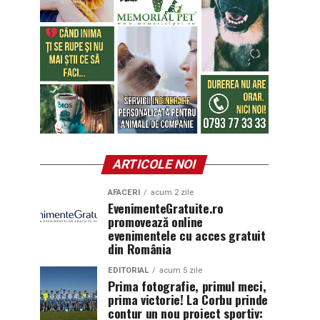
ARTICOLE NOI
AFACERI
acum 2 zile
EvenimenteGratuite.ro
promovează online
evenimentele cu acces gratuit
din România
EDITORIAL
acum 5 zile
Prima fotografie, primul meci,
prima victorie! La Corbu prinde
contur un nou proiect sportiv: