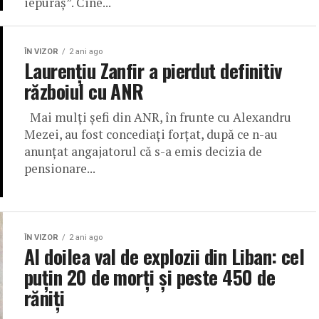
iepuraș”. Cine...
ÎN VIZOR
2 ani ago
Laurențiu Zanfir a pierdut definitiv
războiul cu ANR
Mai mulți șefi din ANR, în frunte cu Alexandru
Mezei, au fost concediați forțat, după ce n-au
anunțat angajatorul că s-a emis decizia de
pensionare...
ÎN VIZOR
2 ani ago
Al doilea val de explozii din Liban: cel
puțin 20 de morţi şi peste 450 de
răniţi