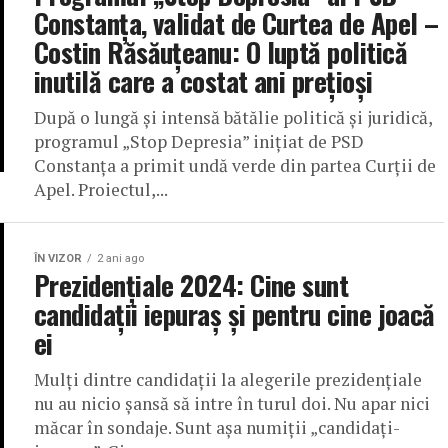
Constanța, validat de Curtea de Apel –
Costin Răsăuțeanu: O luptă politică
inutilă care a costat ani prețioși
După o lungă și intensă bătălie politică și juridică,
programul „Stop Depresia” inițiat de PSD
Constanța a primit undă verde din partea Curții de
Apel. Proiectul,...
ÎN VIZOR
2 ani ago
Prezidențiale 2024: Cine sunt
candidații iepuraș și pentru cine joacă
ei
Mulți dintre candidații la alegerile prezidențiale
nu au nicio șansă să intre în turul doi. Nu apar nici
măcar în sondaje. Sunt așa numiții „candidați-