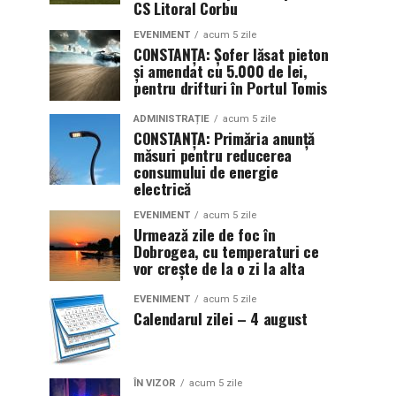
CS Litoral Corbu
EVENIMENT
acum 5 zile
CONSTANȚA: Șofer lăsat pieton
și amendat cu 5.000 de lei,
pentru drifturi în Portul Tomis
ADMINISTRAȚIE
acum 5 zile
CONSTANȚA: Primăria anunță
măsuri pentru reducerea
consumului de energie
electrică
EVENIMENT
acum 5 zile
Urmează zile de foc în
Dobrogea, cu temperaturi ce
vor crește de la o zi la alta
EVENIMENT
acum 5 zile
Calendarul zilei – 4 august
ÎN VIZOR
acum 5 zile