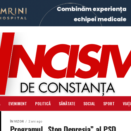
Ă
EVENIMENT
POLITICĂ
SĂNĂTATE
SOCIAL
SPORT
VIAȚ
ÎN VIZOR
2 ani ago
Programul „Stop Depresia” al PSD