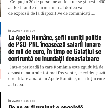
Cel puțin 20 de persoane au fost ucise și peste 450
au fost rănite în urma unui al doilea val
de explozii de la dispozitive de comunicații...
ÎN VIZOR
2 ani ago
La Apele Române, șefii numiți politic
de PSD-PNL încasează salarii lunare
de mii de euro, în timp ce Galațiul se
confruntă cu inundații devastatoare
Într-o perioadă în care România este zguduită de
dezastre naturale tot mai frecvente, se evidențiază
o realitate amară: la Apele Române, instituția care
ar trebui...
ÎN VIZOR
2 ani ago
De ce ar fi preluat o angajată