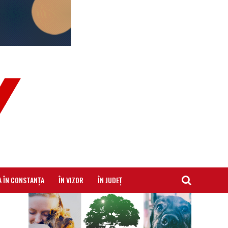
A ÎN CONSTANȚA
ÎN VIZOR
ÎN JUDEȚ