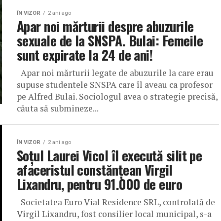
ÎN VIZOR
2 ani ago
Apar noi mărturii despre abuzurile
sexuale de la SNSPA. Bulai: Femeile
sunt expirate la 24 de ani!
Apar noi mărturii legate de abuzurile la care erau
supuse studentele SNSPA care îl aveau ca profesor
pe Alfred Bulai. Sociologul avea o strategie precisă,
căuta să submineze...
ÎN VIZOR
2 ani ago
Soțul Laurei Vicol îl execută silit pe
afaceristul constănțean Virgil
Lixandru, pentru 91.000 de euro
Societatea Euro Vial Residence SRL, controlată de
Virgil Lixandru, fost consilier local municipal, s-a